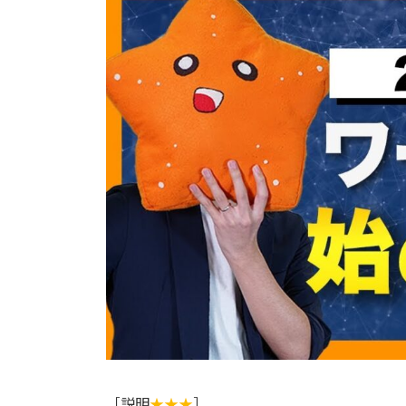
日
時
:
［説明
★★★
］