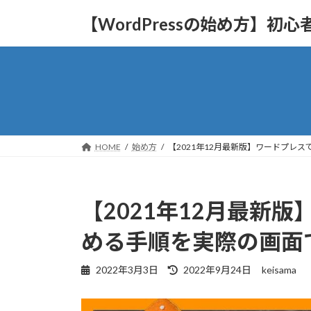
コ
ナ
【WordPressの始め方】初
ン
ビ
テ
ゲ
ン
ー
ツ
シ
へ
ョ
ス
ン
キ
に
ッ
移
HOME
始め方
【2021年12月最新版】ワードプレス
プ
動
【2021年12月最新
める手順を実際の画面で解
最
2022年3月3日
2022年9月24日
keisama
終
更
新