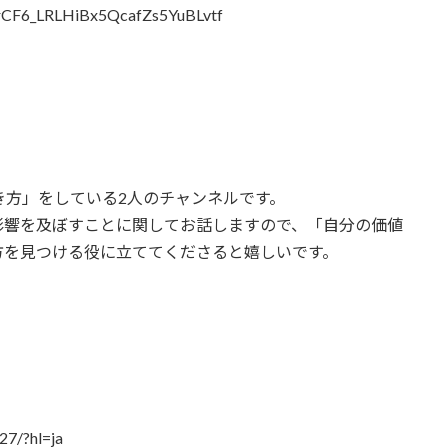
7jrCF6_LRLHiBx5QcafZs5YuBLvtf
き方」をしている2人のチャンネルです。
影響を及ぼすことに関してお話しますので、「自分の価値
方を見つける役に立ててくださると嬉しいです。
7/?hl=ja