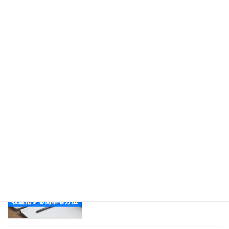
2022年4月8日
Search
検
索:
最近の投稿
WordPressは2種類あるから気をつけ
つまずきアルアル
ろ！2023年からはじめるWordPress
2023年4月4日
【初心者向け】wordpressブログを収益
収益化する方法
化する簡単な方法
2023年4月4日