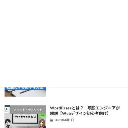
ジ
ジ
検
ペ
索:
ー
最近の投稿
ジ
送
WordPressは2種類あるから気をつけ
つまずきアルアル
ろ！2023年からはじめるWordPress
り
2023年4月4日
【初心者向け】wordpressブログを収益
収益化する方法
化する簡単な方法
2023年4月4日
WordPressとは？｜現役エンジニアが
メリット・デメリット
解説【Webデザイン初心者向け】
2023年4月1日